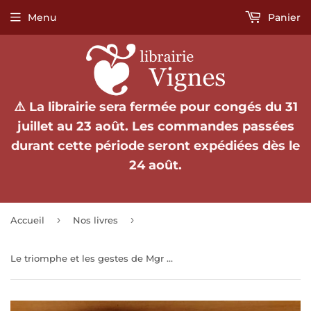
Menu
Panier
⚠️ La librairie sera fermée pour congés du 31
juillet au 23 août. Les commandes passées
durant cette période seront expédiées dès le
24 août.
›
›
Accueil
Nos livres
Le triomphe et les gestes de Mgr Anne de Montmorency, connétable, grand maître et premier baron de France. Poème de Jean de Luxembourg.