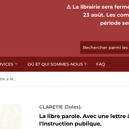
⚠️ La librairie sera fer
23 août. Les co
période se
RVICES
OÙ ET QUI SOMMES-NOUS ?
FAQ
La libre parole. Avec une lettre à M. le Ministre de l'Instruction publique.
CLARETIE (Jules).
La libre parole. Avec une lettre 
l'Instruction publique.