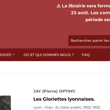
⚠️ La librairie sera fer
23 août. Les co
période se
RVICES
OÙ ET QUI SOMMES-NOUS ?
FAQ
JAY (Pierre) OPTIMY.
Les Gloriettes lyonnaises.
Lyon , Impr. du Salut public, 1902, 1902