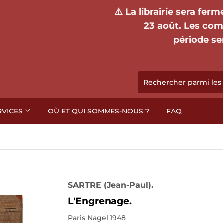
⚠️ La librairie sera fer
23 août. Les co
période se
RVICES
OÙ ET QUI SOMMES-NOUS ?
FAQ
SARTRE (Jean-Paul).
L'Engrenage.
Paris Nagel 1948