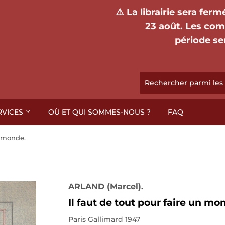
⚠️ La librairie sera fer
23 août. Les co
période se
RVICES
OÙ ET QUI SOMMES-NOUS ?
FAQ
n monde.
ARLAND (Marcel).
Il faut de tout pour faire un mo
Paris Gallimard 1947