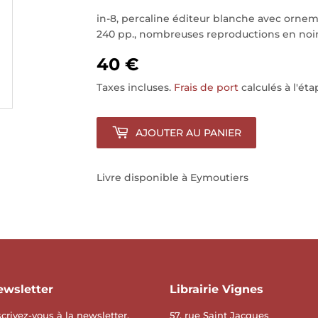
in-8, percaline éditeur blanche avec orne
240 pp., nombreuses reproductions en noir 
40 €
Taxes incluses.
Frais de port
calculés à l'ét
AJOUTER AU PANIER
Livre disponible à Eymoutiers
ewsletter
Librairie Vignes
scrivez-vous à la newsletter.
57, rue Saint Jacques