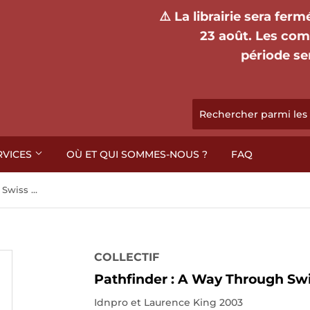
⚠️ La librairie sera fer
23 août. Les co
période se
RVICES
OÙ ET QUI SOMMES-NOUS ?
FAQ
Pathfinder : A Way Through Swiss Graphics.
COLLECTIF
Pathfinder : A Way Through Swi
Idnpro et Laurence King 2003